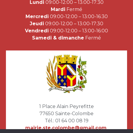
Lundi
09:00-12:00 – 13:00-17:30
Mardi
Fermé
Mercredi
09:00-12:00 – 13:00-16:30
Jeudi
09:00-12:00 – 13:00-17:30
Vendredi
09:00-12:00 – 13:00-16:00
Samedi & dimanche
Fermé
1 Place Alain Peyrefitte
77650 Sainte-Colombe
Tél.:
01 64 00 08 19
mairie.ste.colombe@gmail.com