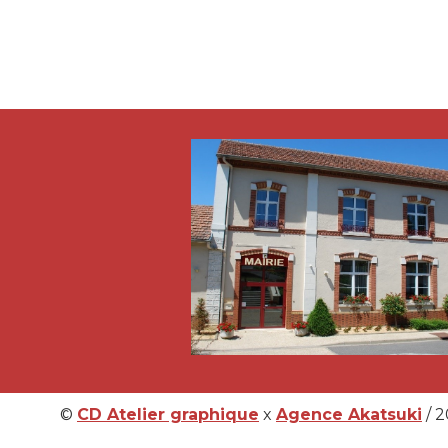
©
CD Atelier graphique
x
Agence Akatsuki
/ 