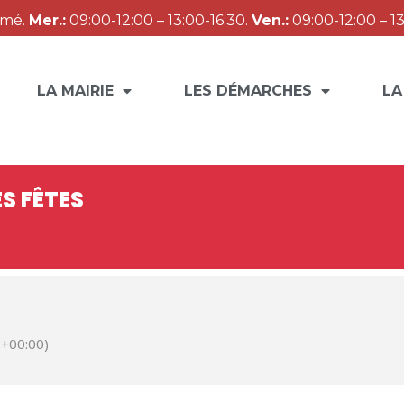
rmé.
Mer.:
09:00-12:00 – 13:00-16:30.
Ven.:
09:00-12:00 – 13
LA MAIRIE
LES DÉMARCHES
LA
S FÊTES
+00:00)