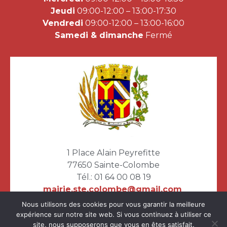
Jeudi
09:00-12:00 – 13:00-17:30
Vendredi
09:00-12:00 – 13:00-16:00
Samedi & dimanche
Fermé
1 Place Alain Peyrefitte
77650 Sainte-Colombe
Tél.:
01 64 00 08 19
mairie.ste.colombe@gmail.com
Nous utilisons des cookies pour vous garantir la meilleure
expérience sur notre site web. Si vous continuez à utiliser ce
site, nous supposerons que vous en êtes satisfait.