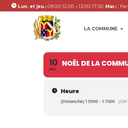
Lun. et jeu.:
09:00-12:00 – 13:00-17:30.
Mar.:
: Fe
LA COMMUNE
10
NOËL DE LA COMM
DÉC.
Heure
(Dimanche) 15h00 - 17h00
(GM