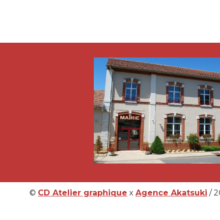
©
CD Atelier graphique
x
Agence Akatsuki
/ 