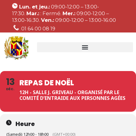
Lun. et jeu.:
09:00-12:00 – 13:00-
17:30.
Mar.:
: Fermé.
Mer.:
09:00-12:00 –
13:00-16:30.
Ven.:
09:00-12:00 – 13:00-16:00
01 64 00 08 19
13
REPAS DE NOËL
DÉC.
12H - SALLE J. GRIVEAU - ORGANISÉ PAR LE
COMITÉ D'ENTRAIDE AUX PERSONNES AGÉES
Heure
(Samedi) 12h00 - 18h00
(GMT+00:00)