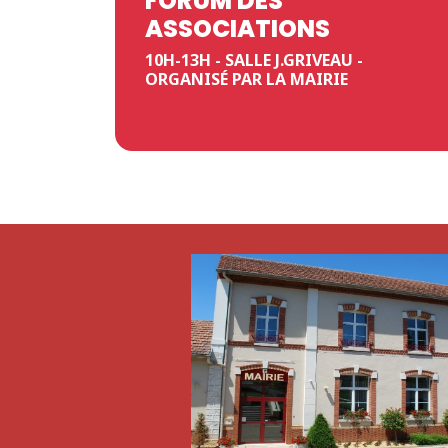
FORUM DES
ASSOCIATIONS
10H-13H - SALLE J.GRIVEAU -
ORGANISÉ PAR LA MAIRIE