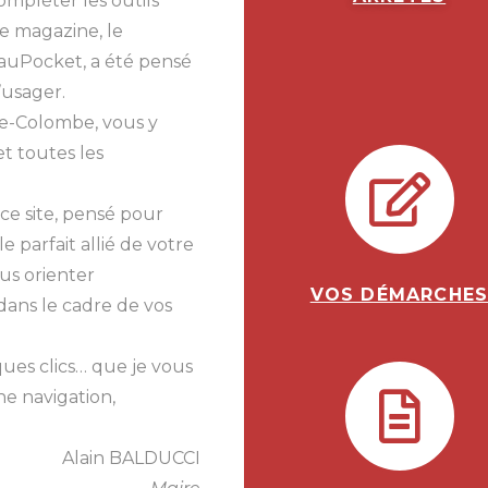
mpléter les outils
e magazine, le
auPocket, a été pensé
l’usager.
te-Colombe, vous y
et toutes les
ce site, pensé pour
e parfait allié de votre
us orienter
VOS DÉMARCHE
dans le cadre de vos
es clics… que je vous
ne navigation,
Alain BALDUCCI