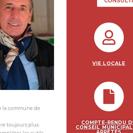
CONSULT
VIE LOCALE
de la commune de
COMPTE-RENDU D
tre toujours plus
CONSEIL MUNICIPAL
ARRÊTÉS