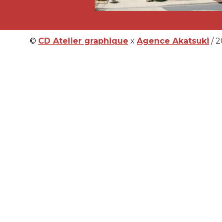
©
CD Atelier graphique
x
Agence Akatsuki
/ 