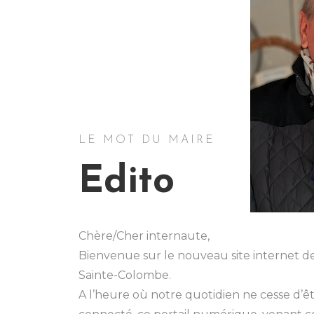
LE MOT DU MAIRE
Edito
Chère/Cher internaute,
Bienvenue sur le nouveau site internet 
Sainte-Colombe.
A l’heure où notre quotidien ne cesse d’ê